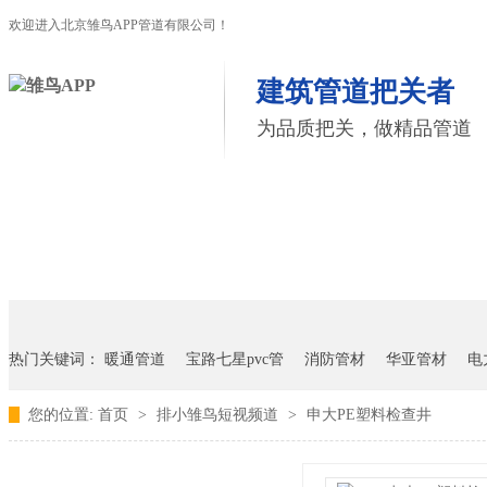
欢迎进入北京雏鸟APP管道有限公司！
建筑管道把关者
为品质把关，做精品管道
首页
雏鸟APP管道
联塑管道
联系雏鸟APP
热门关键词：
暖通管道
宝路七星pvc管
消防管材
华亚管材
电
您的位置:
首页
>
排小雏鸟短视频道
>
申大PE塑料检查井