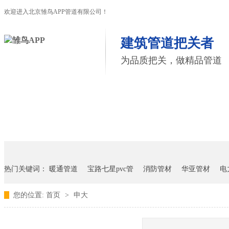
欢迎进入北京雏鸟APP管道有限公司！
建筑管道把关者
为品质把关，做精品管道
首页
雏鸟APP管道
联塑管道
联系雏鸟APP
热门关键词：
暖通管道
宝路七星pvc管
消防管材
华亚管材
电
您的位置:
首页
>
申大