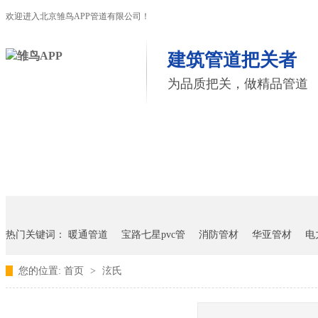
欢迎进入北京雏鸟APP管道有限公司！
建筑管道把关者
为品质把关，做精品管道
首页
雏鸟APP管道
联塑管道
联系雏鸟APP
热门关键词：
暖通管道
宝路七星pvc管
消防管材
华亚管材
电
您的位置:
首页
>
泫氏