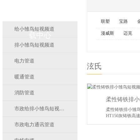
雏鸟APP雏鸟短视频下
联塑
宝路
给小雏鸟短视频道
漫威斯
迈克
载中心
排小雏鸟短视频道
电力管道
泫氏
暖通管道
消防管道
柔性铸铁排小
市政给排小雏鸟短视频道
柔性铸铁排小雏
HT150灰铸铁
的。目前国…
【
市政电力通讯管道