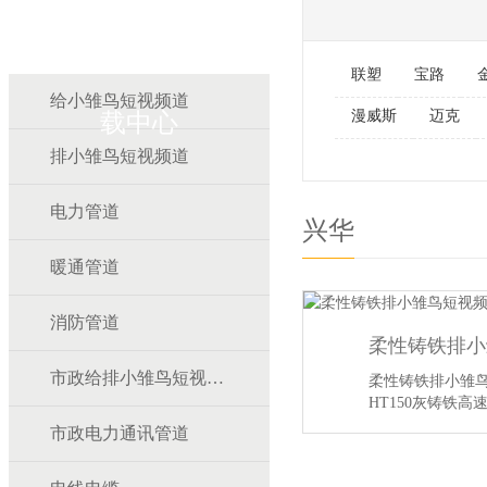
雏鸟APP雏鸟短视频下
联塑
宝路
给小雏鸟短视频道
漫威斯
迈克
载中心
排小雏鸟短视频道
电力管道
兴华
暖通管道
消防管道
柔性铸铁排小
市政给排小雏鸟短视频道
柔性铸铁排小雏
HT150灰铸铁
的。目前国…
【
市政电力通讯管道