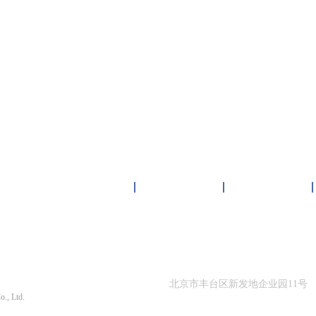
雏鸟短视频下载中心
客户案例
新闻资讯
限公司 版权所有
北京市丰台区新发地企业园11号
o., Ltd.