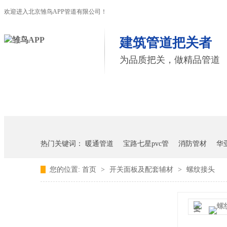
欢迎进入北京雏鸟APP管道有限公司！
建筑管道把关者
为品质把关，做精品管道
首页
雏鸟APP管道
联塑管道
热门关键词：
暖通管道
宝路七星pvc管
消防管材
华
您的位置:
首页
>
开关面板及配套辅材
>
螺纹接头
雏鸟APP雏鸟短视频下