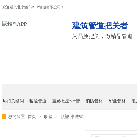
欢迎进入北京雏鸟APP管道有限公司！
建筑管道把关者
为品质把关，做精品管道
首页
雏鸟APP管道
联塑管道
联系雏鸟APP
热门关键词：
暖通管道
宝路七星pvc管
消防管材
华亚管材
电
您的位置:
首页
>
联塑
>
联塑 渗透管