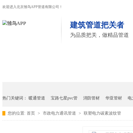
欢迎进入北京雏鸟APP管道有限公司！
建筑管道把关者
为品质把关，做精品管道
首页
雏鸟APP管道
联塑管道
联系雏鸟APP
热门关键词：
暖通管道
宝路七星pvc管
消防管材
华亚管材
电
您的位置:
首页
>
市政电力通讯管道
>
联塑电力碳素波纹管