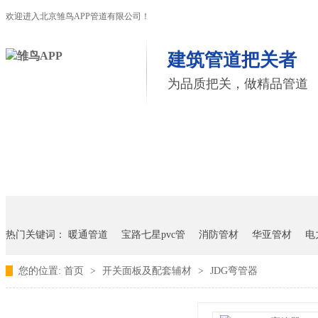
欢迎进入北京雏鸟APP管道有限公司！
建筑管道把关者
为品质把关，做精品管道
首页
雏鸟APP管道
联塑管道
联系雏鸟APP
热门关键词：
暖通管道
宝路七星pvc管
消防管材
华亚管材
电
您的位置:
首页
>
开关面板及配套辅材
>
JDG弯管器