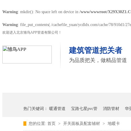
Warning
: mkdir(): No space left on device in
/www/wwwroot/X29X30Z1.C
Warning
: file_put_contents(./cachefile_yuan/ycdldx.com/cache/78/910d1/27e5
欢迎进入北京雏鸟APP管道有限公司！
建筑管道把关者
为品质把关，做精品管道
首页
雏鸟APP管道
联塑管道
热门关键词：
暖通管道
宝路七星pvc管
消防管材
华
您的位置:
首页
>
开关面板及配套辅材
>
地暖卡