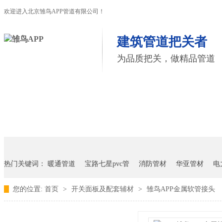
欢迎进入北京雏鸟APP管道有限公司！
建筑管道把关者
为品质把关，做精品管道
首页
雏鸟APP管道
联塑管道
联系雏鸟APP
热门关键词：
暖通管道
宝路七星pvc管
消防管材
华亚管材
电
您的位置:
首页
>
开关面板及配套辅材
>
雏鸟APP金属软管接头