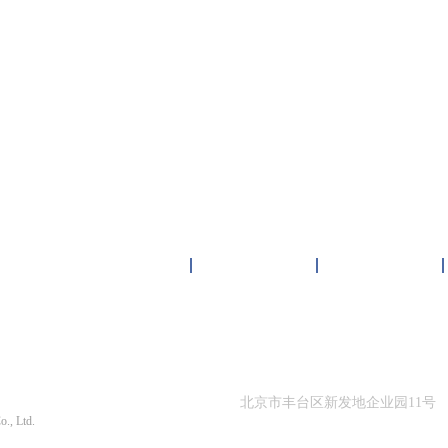
雏鸟短视频下载中心
客户案例
新闻资讯
限公司 版权所有
北京市丰台区新发地企业园11号
o., Ltd.