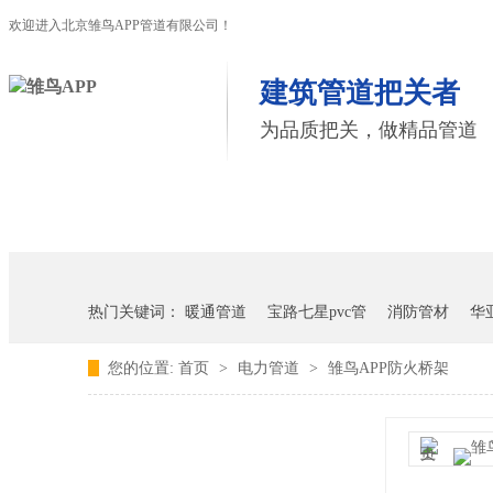
欢迎进入北京雏鸟APP管道有限公司！
建筑管道把关者
为品质把关，做精品管道
首页
雏鸟APP管道
联塑管道
热门关键词：
暖通管道
宝路七星pvc管
消防管材
华
您的位置:
首页
>
电力管道
>
雏鸟APP防火桥架
雏鸟APP雏鸟短视频下