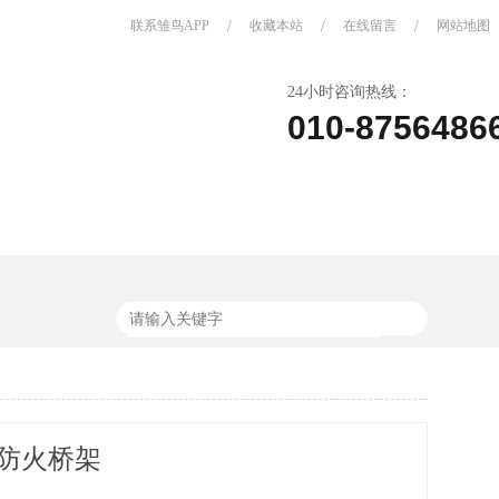
联系雏鸟APP
/
收藏本站
/
在线留言
/
网站地图
24小时咨询热线：
010-8756486
关于雏鸟APP
联系雏鸟APP
P防火桥架