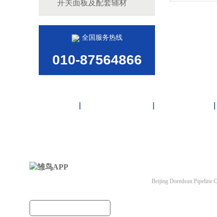
开关面板及配套辅材
全国服务热线
010-87564866
首页
雏鸟APP管道
联塑管道
北京雏鸟APP管道有
Beijing Doredsun Pipeline C
备案号：
京ICP备3663
建筑管道把关者