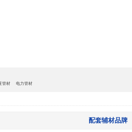
雏鸟短视频下载中心
客户案例
新闻资讯
亚管材
电力管材
配套辅材品牌