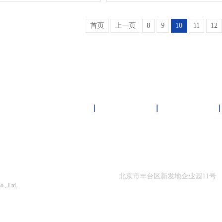
首页
上一页
8
9
10
11
12
雏鸟短视频下载中心
客户案例
新闻资讯
限公司 版权所有
北京市丰台区新发地企业园11号
o., Ltd.
010-87564866
1290号-1