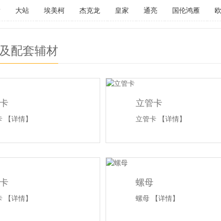
P
大站
埃美柯
杰克龙
皇家
通亮
国伦鸿雁
及配套辅材
卡
立管卡
卡
【详情】
立管卡
【详情】
卡
螺母
卡
【详情】
螺母
【详情】