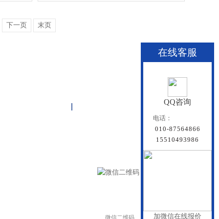
下一页
末页
在线客服
QQ咨询
关于雏鸟APP
联系雏鸟APP
网站地图
电话：
010-87564866
15510493986
加微信在线报价
微信二维码
手机二维码