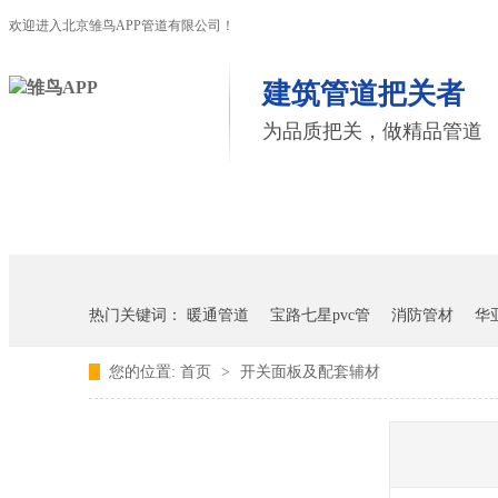
欢迎进入北京雏鸟APP管道有限公司！
建筑管道把关者
为品质把关，做精品管道
首页
雏鸟APP管道
联塑管道
热门关键词：
暖通管道
宝路七星pvc管
消防管材
华
您的位置:
首页
>
开关面板及配套辅材
雏鸟APP雏鸟短视频下