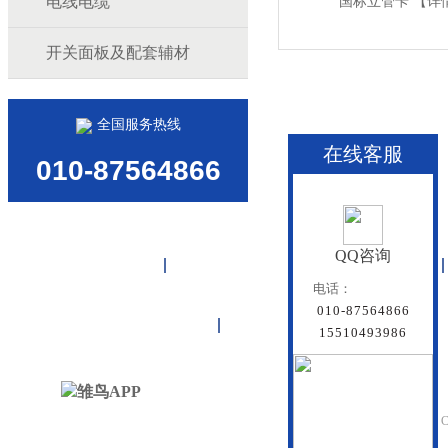
电线电缆
国标立管卡
【详
开关面板及配套辅材
全国服务热线
在线客服
010-87564866
QQ咨询
首页
雏鸟APP管道
联塑管道
电话：
010-87564866
联系雏鸟APP
网站地图
15510493986
北京雏鸟APP管道有
Beijing Doredsun Pipeline C