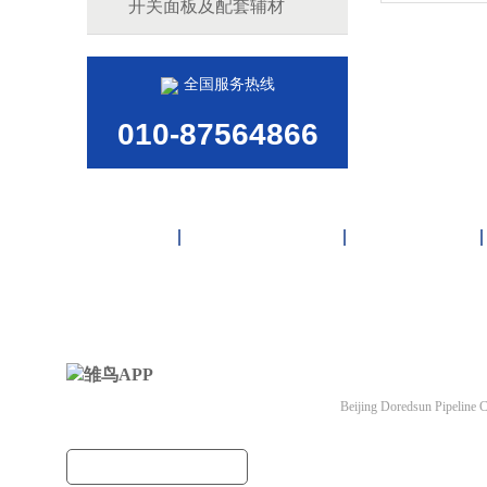
开关面板及配套辅材
全国服务热线
010-87564866
首页
雏鸟APP管道
联塑管道
北京雏鸟APP管道有
Beijing Doredsun Pipeline C
备案号：
京ICP备3663
建筑管道把关者