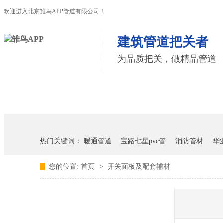
欢迎进入北京雏鸟APP管道有限公司！
建筑管道把关者
为品质把关，做精品管道
首页
雏鸟APP管道
联塑管道
热门关键词：
暖通管道
宝路七星pvc管
消防管材
华
您的位置:
首页
>
开关面板及配套辅材
雏鸟APP雏鸟短视频下