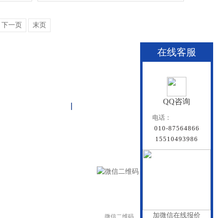
下一页
末页
在线客服
QQ咨询
关于雏鸟APP
联系雏鸟APP
网站地图
电话：
010-87564866
15510493986
加微信在线报价
微信二维码
手机二维码