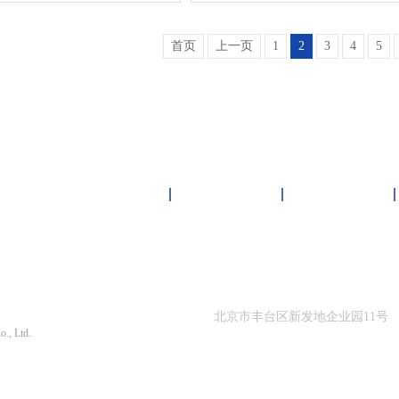
首页
上一页
1
2
3
4
5
雏鸟短视频下载中心
客户案例
新闻资讯
限公司 版权所有
北京市丰台区新发地企业园11号
o., Ltd.
010-87564866
1290号-1