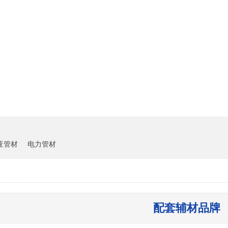
雏鸟短视频下载中心
客户案例
新闻资讯
亚管材
电力管材
配套辅材品牌