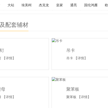
P
大站
埃美柯
杰克龙
皇家
通亮
国伦鸿雁
及配套辅材
钉
吊卡
钉
【详情】
吊卡
【详情】
根母
聚苯板
母
【详情】
聚苯板
【详情】