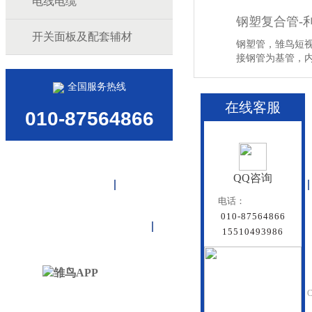
电线电缆
钢塑复合管-
开关面板及配套辅材
钢塑管，雏鸟
接钢管为基管
力、的聚乙烯…
全国服务热线
在线客服
010-87564866
QQ咨询
首页
雏鸟APP管道
联塑管道
电话：
010-87564866
联系雏鸟APP
网站地图
15510493986
北京雏鸟APP管道有
Beijing Doredsun Pipeline C