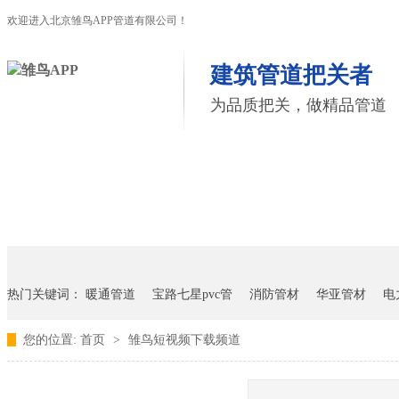
欢迎进入北京雏鸟APP管道有限公司！
建筑管道把关者
为品质把关，做精品管道
首页
雏鸟APP管道
联塑管道
联系雏鸟APP
热门关键词：
暖通管道
宝路七星pvc管
消防管材
华亚管材
电
您的位置:
首页
>
雏鸟短视频下载频道