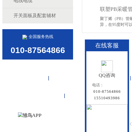
电线电缆
联塑PB采暖
开关面板及配套辅材
聚丁烯（PB）管
异，在95度时
【详情】
全国服务热线
在线客服
010-87564866
QQ咨询
首页
雏鸟APP管道
联塑管道
电话：
010-87564866
联系雏鸟APP
网站地图
15510493986
北京雏鸟APP管道有
Beijing Doredsun Pipeline C