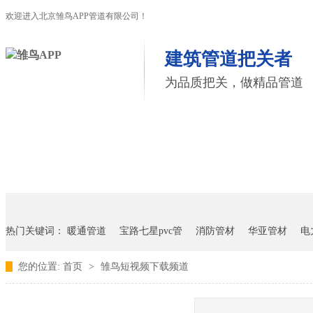
欢迎进入北京雏鸟APP管道有限公司！
建筑管道把关者
为品质把关，做精品管道
首页
雏鸟APP管道
联塑管道
联系雏鸟APP
热门关键词：
暖通管道
宝路七星pvc管
消防管材
华亚管材
电
您的位置:
首页
>
雏鸟短视频下载频道