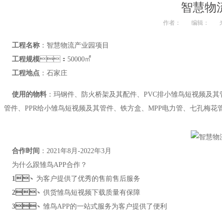
智慧物
作者：
编辑：
工程名称
：智慧物流产业园项目
工程规模
：50000㎡
工程地点
：石家庄
使用的物料
：玛钢件、防火桥架及其配件、PVC排小雏鸟短视频及其管件
管件、PPR给小雏鸟短视频及其管件、铁方盒、MPP电力管、七孔梅花
合作时间
：2021年8月-2022年3月
为什么跟雏鸟APP合作？
1、
为客户提供了优秀的售前售后服务
2、
供货雏鸟短视频下载质量有保障
3、
雏鸟APP的一站式服务为客户提供了便利