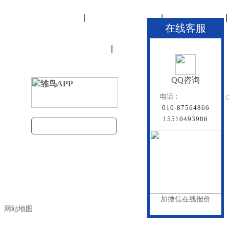
首页
雏鸟APP管道
联塑管道
在线客服
联系雏鸟APP
网站地图
QQ咨询
北京雏鸟APP管道有
电话：
Beijing Doredsun Pipeline C
010-87564866
备案号：
京ICP备1804
15510493986
建筑管道把关者
百度统计
加微信在线报价
网站地图