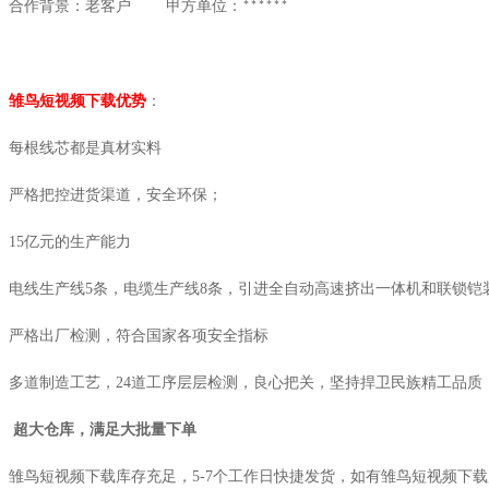
合作背景：老客户
甲方单位：
******
雏鸟短视频下载优势
：
每根线芯都是真材实料
严格把控进货渠道，安全环保；
15
亿元的生产能力
电线生产线
5
条，电缆生产线
8
条，引进全自动高速挤出一体机和联锁铠
严格出厂检测，符合国家各项安全指标
多道制造工艺，
24
道工序层层检测，良心把关，坚持捍卫民族精工品质
超大仓库，满足大批量下单
雏鸟短视频下载库存充足，
5-7
个工作日快捷发货，如有雏鸟短视频下载