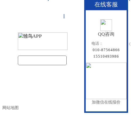
在线客服
联系雏鸟APP
网站地图
QQ咨询
北京雏鸟APP管道有
电话：
Beijing Doredsun Pipeline C
010-87564866
备案号：
京ICP备1804
15510493986
建筑管道把关者
百度统计
加微信在线报价
网站地图