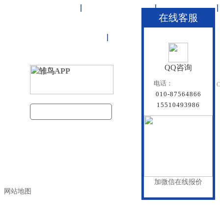
首页
雏鸟APP管道
联塑管道
在线客服
联系雏鸟APP
网站地图
QQ咨询
北京雏鸟APP管道有
电话：
Beijing Doredsun Pipeline C
010-87564866
备案号：
京ICP备1804
15510493986
建筑管道把关者
百度统计
加微信在线报价
网站地图