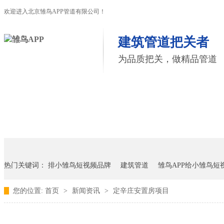
欢迎进入北京雏鸟APP管道有限公司！
建筑管道把关者
为品质把关，做精品管道
首页
雏鸟APP管道
联塑管道
联系雏鸟APP
热门关键词：
排小雏鸟短视频品牌
建筑管道
雏鸟APP给小雏鸟短
您的位置:
首页
>
新闻资讯
>
定辛庄安置房项目