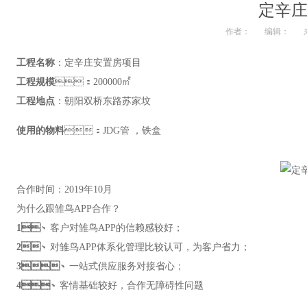
定辛
作者：
编辑：
工程名称
：定辛庄安置房项目
工程规模
：200000㎡
工程地点
：朝阳双桥东路苏家坟
使用的物料
：JDG管 ，铁盒
合作时间：2019年10月
为什么跟雏鸟APP合作？
1、
客户对雏鸟APP的信赖感较好；
2、
对雏鸟APP体系化管理比较认可，为客户省力；
3、
一站式供应服务对接省心；
4、
客情基础较好，合作无障碍性问题