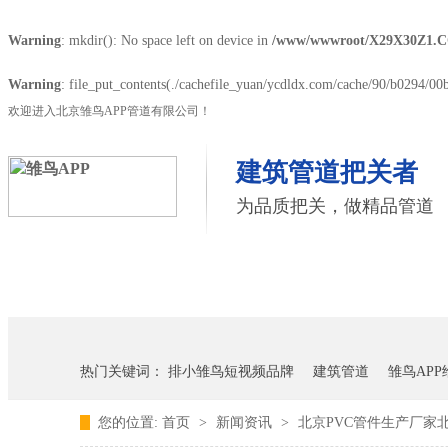
Warning
: mkdir(): No space left on device in
/www/wwwroot/X29X30Z1.C
Warning
: file_put_contents(./cachefile_yuan/ycdldx.com/cache/90/b0294/00b1
欢迎进入北京雏鸟APP管道有限公司！
建筑管道把关者
为品质把关，做精品管道
首页
雏鸟APP管道
联塑管道
热门关键词：
排小雏鸟短视频品牌
建筑管道
雏鸟AP
您的位置:
首页
>
新闻资讯
>
北京PVC管件生产厂家