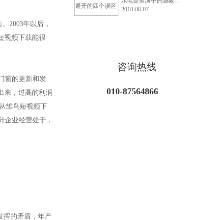
水电是装潢中的隐蔽工程，一旦出现问题的话，那将给自己的生活带来很大的麻烦。为了确保万无一失，大家需要把握好选材关和施工关。出于健康、环保的考虑，很多人都会选用PPR管作为小雏鸟短视频，那么选购PPR管时应避开哪些误区呢?
2018-08-07
。2003年以后，
短视频下载能很
咨询热线
门窗的更新和发
010-87564866
出来，过高的利润
有从雏鸟短视频下
分企业经营处于，
全发挥的矛盾，年产