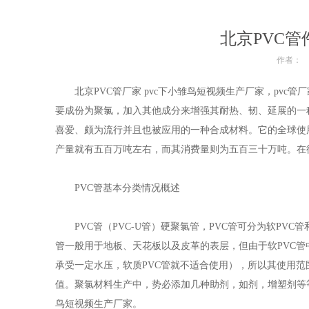
北京PVC
作者：
北京PVC管厂家 pvc下小雏鸟短视频生产厂家，pvc管厂家，北
要成份为聚氯，加入其他成分来增强其耐热、韧、延展的一
喜爱、颇为流行并且也被应用的一种合成材料。它的全球使用量
产量就有五百万吨左右，而其消费量则为五百三十万吨。在
PVC管基本分类情况概述
PVC管（PVC-U管）硬聚氯管，PVC管可分为软PVC管和硬
管一般用于地板、天花板以及皮革的表层，但由于软PVC管
承受一定水压，软质PVC管就不适合使用），所以其使用范
值。聚氯材料生产中，势必添加几种助剂，如剂，增塑剂等等，
鸟短视频生产厂家。