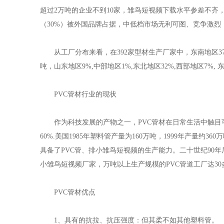
超过2万吨的企业不到10家，雏鸟短视频下载水平参差不
（30%）被外国品牌占据，中低档市场无利可图、竞争激烈
从工厂分布来看，在392家型材生产厂家中，东南地区37%,山东
吨，山东地区9%,中部地区1%,东北地区32%,西部地区7%, 
PVC管材行业的现状
作为科技发展的产物之一，PVC管材在日常生活中触目可及。在欧
60%.美国1985年塑料管产量为160万吨，1999年产量约3
具备了PVC管、排小雏鸟短视频的生产能力。二十世纪90年
小雏鸟短视频厂家，万吨以上生产规模的PVC管道工厂达30多
PVC管材优点
1、具有的抗拉、抗压强度：但其柔不如其他塑料管。