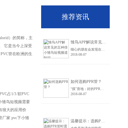
推荐资讯
lorid）的简称，主
雏鸟APP解说常见的五种排小雏鸟短视频道知识
。 它是当今上深受
细心的朋友会发现在雏鸟APP的脚底下，安装着各种不同材质的排小雏鸟短视频，它们的用途各不相同，不过它们的功能却都是为了雏鸟视频黄免费在线观看。安装排小雏鸟短视频的意义重大，有了它才不会出现水漫金山的情况。那么排小雏鸟短视频道有哪几种呢?
PVC管在欧洲的生
2018-08-07
如何选购PPR管？
“摸”质地：好的PPR小雏鸟短视频100%是PPR原料(无任何添加料)质地纯正，表面光洁，手感柔和，伪PPR管手感光滑，一般来说，颗粒粗糙的很可能掺和了杂质。
占1/3.软PVC
2018-08-07
小雏鸟短视频需要
有很大的应用价
家 pvc下小雏
温馨提示：选购PPR管时需避开的四个误区