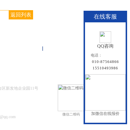
返回列表
在线客服
QQ咨询
关于雏鸟APP
联系雏鸟APP
网站地图
电话：
010-87564866
15510493986
台区新发地企业园11号
564866
加微信在线报价
微信二维码
手机二维码
7@qq.com