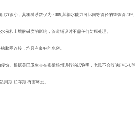
力很小，其粗糙系数仅为0.009,其输水能力可比同等管径的铸铁管20%
受水份和土壤酸碱度的影响，管道铺设时不需任何防腐处理。
是橡胶圈连接，均具有良好的水密。
侵蚀。根据美国卫生会在密歇根州进行的试验明，老鼠不会咬啮PVC-U管
适用期 贮存期 有害释发。