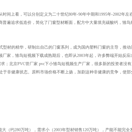
看，可以分别定义为二十世纪80年-90年中期和1995年-2002年左右
产商普遍追求低造价，简化了门窗型材断面，配方中大量填充碳酸钙，雏鸟
式型材的精华，研制出自己的门窗系列，成为国内塑料门窗的主导，推动
频厂家，雏鸟短视频下载成熟期后，也即从2003年起，许多弊端开始反应
求；北京PVC管厂家 pvc下小雏鸟短视频生产厂家，很多新的投资者没
处于非健康状态。原料市场价格不断上扬，加剧这种非健康的竞争，使部
（约280万吨），需求小（2003年型材销售120万吨），产能不能完