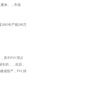
土重来。，市场
003年产能280万
吨，其中PVC管占
料厂诞生的，，此后，
建成投产，PVC排