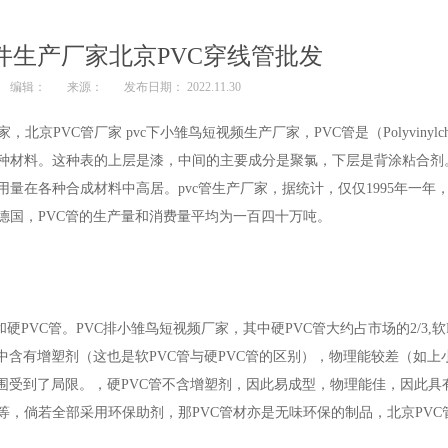
管件生产厂家北京PVC穿线管批发
编辑：
来源：
发布日期： 2022.11.30
京PVC管厂家 pvc下小雏鸟短视频生产厂家，PVC管是（Polyvinylch
种材料。这种表的上层是漆，中间的主要成分是聚氯，下层是背涂粘合剂
在各种合成材料中高居。pvc管生产厂家，据统计，仅仅1995年一年，
德国，PVC管的生产量和消费量平均为一百四十万吨。
PVC管。PVC排小雏鸟短视频厂家，其中硬PVC管大约占市场的2/3,软PVC
中含有增塑剂（这也是软PVC管与硬PVC管的区别），物理能较差（如上
围受到了局限。，硬PVC管不含增塑剂，因此易成型，物理能佳，因此具
倘若全部采用环保助剂，那PVC管材亦是无味环保的制品，北京PVC管厂