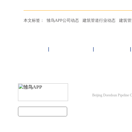
本文标签：
雏鸟APP公司动态
建筑管道行业动态
建筑管
首页
雏鸟APP管道
联塑管道
北京雏鸟APP管道有
Beijing Doredsun Pipeline C
备案号：
京ICP备1804
建筑管道把关者
百度统计