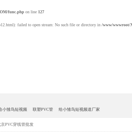
OM/func.php
on line
127
2.html): failed to open stream: No such file or directory in
/www/wwwroot/
雏鸟短视频下载中心
客户案例
新闻资讯
P给小雏鸟短视频
联塑PVC管
给小雏鸟短视频道厂家
北京PVC穿线管批发