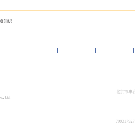
道知识
雏鸟短视频下载中心
客户案例
新闻资讯
限公司 版权所有
北京市丰
o., Ltd.
010-87
9567号-1 京公网安备11010602201835号
70931792