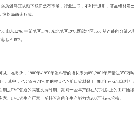
齐，劣质雏鸟短视频下载仍然有市场，行业过低，不利于进步，替品铝材卷
，终格局尚未形成。
12%, 中部地区17%, 东北地区19%,西部地区15%.从产能的分部来看2
东南地区39%。
洲，1980年-1990年塑料管的增长率为8%,2001年产量达350万
60万吨，其中，PVC管占78%.而的根UPVV扩口管材是于1983年在沈阳塑
后期是PVC管道的高速发展时期。期间一些年产能在5万吨以上的工厂陆续
家。PVC管生产厂家，塑料管道的年生产能力为200万吨pvc管格。