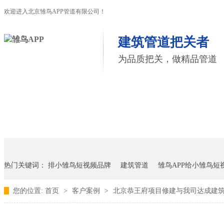
欢迎进入北京雏鸟APP管道有限公司！
建筑管道把关者
为品质把关，做精品管道
首页
雏鸟APP管道
联塑管道
联系雏鸟APP
热门关键词：
排小雏鸟短视频品牌
建筑管道
雏鸟APP给小雏鸟短
您的位置:
首页
>
客户案例
>
北京恭王府项目修建与我司达成建