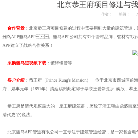
北京恭王府项目修建与
作者：
编辑：
来
合作背景
：北京恭王府项目修建的过程中需要用到大量的建筑管道
雏鸟APP雏鸟APP。雏鸟APP公司共有31个管材品牌，管材有3
APP建立了战略合作关系！
采购雏鸟短视频下载
：镀锌钢管等
客户介绍
：恭王府（Prince Kung's Mansion），位于北京市
府，咸丰元年（1851年）清廷赐封此宅邸于恭亲王爱新觉罗·奕欣，恭王
恭王府是清代规模最大的一座王府建筑群，历经了清王朝由鼎盛而至衰亡的历史
清代史"的说法。
北京雏鸟APP管道有限公司一直专注于建筑管道经营，是一家包含电气管道