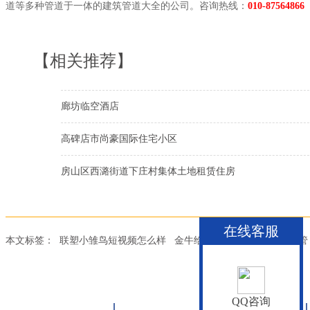
道等多种管道于一体的建筑管道大全的公司。咨询热线：
010-87564866
【相关推荐】
廊坊临空酒店
高碑店市尚豪国际住宅小区
房山区西潞街道下庄村集体土地租赁住房
在线客服
本文标签：
联塑小雏鸟短视频怎么样
金牛给小雏鸟短视频
华亚pe管
QQ咨询
首页
雏鸟APP管道
联塑管道