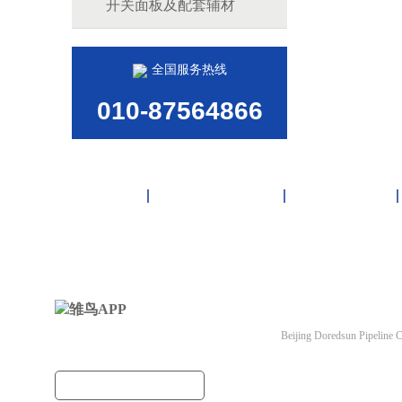
开关面板及配套辅材
全国服务热线
010-87564866
首页
雏鸟APP管道
联塑管道
北京雏鸟APP管道有
Beijing Doredsun Pipeline C
备案号：
京ICP备3663
建筑管道把关者