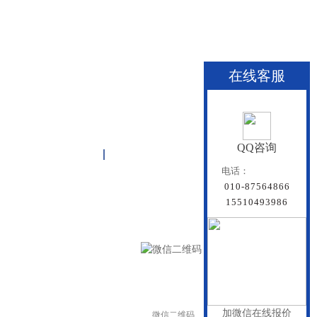
在线客服
QQ咨询
关于雏鸟APP
联系雏鸟APP
网站地图
电话：
010-87564866
15510493986
加微信在线报价
微信二维码
手机二维码