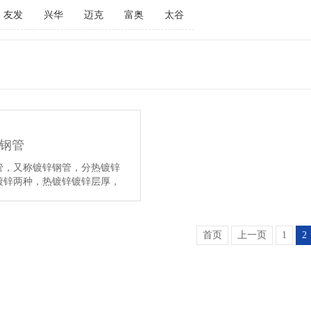
友发
兴华
迈克
富奥
太谷
钢管
，又称镀锌钢管，分热镀锌
锌两种，热镀锌镀锌层厚，
详情】
首页
上一页
1
2