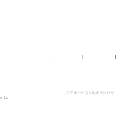
雏鸟短视频下载中心
客户案例
新闻资讯
限公司 版权所有
北京市丰台区新发地企业园11号
o., Ltd.
010-87564866
1290号-1