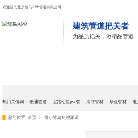
欢迎进入北京雏鸟APP管道有限公司！
建筑管道把关者
为品质把关，做精品管道
首页
雏鸟APP管道
联塑管道
联系雏鸟APP
热门关键词：
暖通管道
宝路七星pvc管
消防管材
华亚管材
电
您的位置:
首页
>
排小雏鸟短视频道