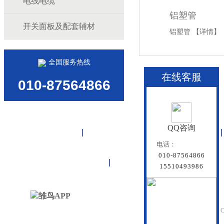
电线电缆
铝塑管
开关面板及配套辅材
铝塑管
【详情】
全国服务热线
在线客服
010-87564866
QQ咨询
首页
雏鸟APP管道
联塑管道
电话：
010-87564866
联系雏鸟APP
网站地图
15510493986
北京雏鸟APP管道有
Beijing Doredsun Pipeline C