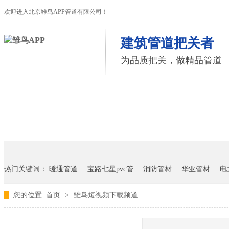
欢迎进入北京雏鸟APP管道有限公司！
建筑管道把关者
为品质把关，做精品管道
首页
雏鸟APP管道
联塑管道
联系雏鸟APP
热门关键词：
暖通管道
宝路七星pvc管
消防管材
华亚管材
电
您的位置:
首页
>
雏鸟短视频下载频道