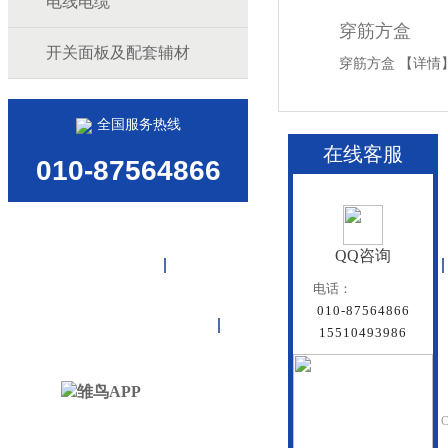
电线电缆
穿筋方盒
开关面板及配套辅材
穿筋方盒
【详情
全国服务热线
在线客服
010-87564866
QQ咨询
首页
雏鸟APP管道
联塑管道
电话：
010-87564866
联系雏鸟APP
网站地图
15510493986
北京雏鸟APP管道有
Beijing Doredsun Pipeline C