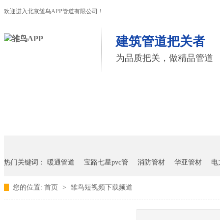
欢迎进入北京雏鸟APP管道有限公司！
建筑管道把关者
为品质把关，做精品管道
首页
雏鸟APP管道
联塑管道
联系雏鸟APP
热门关键词：
暖通管道
宝路七星pvc管
消防管材
华亚管材
电
您的位置:
首页
>
雏鸟短视频下载频道