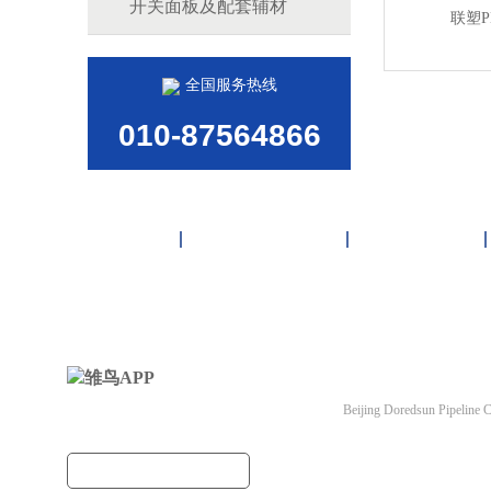
开关面板及配套辅材
联塑
全国服务热线
010-87564866
首页
雏鸟APP管道
联塑管道
北京雏鸟APP管道有
Beijing Doredsun Pipeline C
备案号：
京ICP备3663
建筑管道把关者