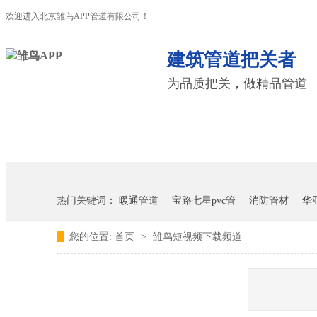
欢迎进入北京雏鸟APP管道有限公司！
建筑管道把关者
为品质把关，做精品管道
首页
雏鸟APP管道
联塑管道
热门关键词：
暖通管道
宝路七星pvc管
消防管材
华
您的位置:
首页
>
雏鸟短视频下载频道
雏鸟APP雏鸟短视频下