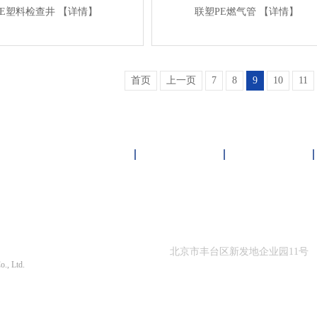
PE塑料检查井
【详情】
联塑PE燃气管
【详情】
首页
上一页
7
8
9
10
11
雏鸟短视频下载中心
客户案例
新闻资讯
限公司 版权所有
北京市丰台区新发地企业园11号
o., Ltd.
010-87564866
1290号-1