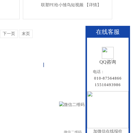
联塑PE给小雏鸟短视频
【详情】
在线客服
下一页
末页
QQ咨询
关于雏鸟APP
联系雏鸟APP
网站地图
电话：
010-87564866
15510493986
加微信在线报价
微信二维码
手机二维码