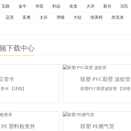
宝路
金牛
华亚
利达
友发
大洋
新兴
泫氏
迈克
富奥
太谷
津猫
大站
埃美柯
杰克龙
频下载中心
R立管卡
联塑 PVC双壁 波纹管
立管卡
【详情】
联塑PVC双壁波纹管
【详情
 PE 塑料检查井
联塑 PE燃气管